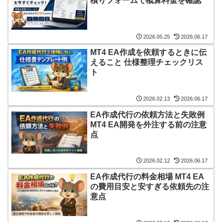
積りフォームで概算料金を確認
2026.05.25
2026.06.17
MT4 EA作成を依頼するときに伝
えること 仕様整理チェックリス
ト
2026.02.13
2026.06.17
EA作成代行の依頼方法と失敗例
MT4 EA開発を外注する前の注意
点
2026.02.12
2026.06.17
EA作成代行の料金相場 MT4 EA
の費用目安と安すぎる依頼先の注
意点