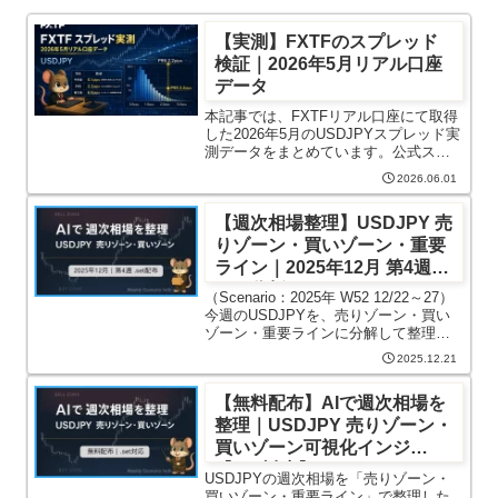
【実測】FXTFのスプレッド
検証｜2026年5月リアル口座
データ
本記事では、FXTFリアル口座にて取得
した2026年5月のUSDJPYスプレッド実
測データをまとめています。公式スペ
ック値ではなく、MT4上で1分ごとに自
2026.06.01
動記録した実データを集計したもので
す。親記事ではFXTF全体のスプレッド
【週次相場整理】USDJPY 売
傾向を整理して...
りゾーン・買いゾーン・重要
ライン｜2025年12月 第4週
（AI分析）
（Scenario：2025年 W52 12/22～27）
今週のUSDJPYを、売りゾーン・買い
ゾーン・重要ラインに分解して整理し
ました。本記事はエントリー指示では
2025.12.21
なく、「今週どこで判断に迷いやすい
か」「どこを見ればよいか」を整理す
【無料配布】AIで週次相場を
るための...
整理｜USDJPY 売りゾーン・
買いゾーン可視化インジ
【.set対応】
USDJPYの週次相場を「売りゾーン・
買いゾーン・重要ライン」で整理した