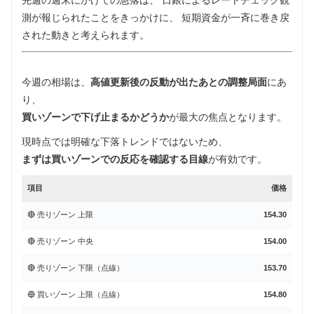
測が報じられたことをきっかけに、 短期資金が一斉に巻き戻
された動きと考えられます。
今週の相場は、
高値更新後の反動が出たあとの調整局面
にあ
り、
買いゾーンで下げ止まるかどうか
が最大の焦点となります。
現時点では明確な下落トレンドではないため、
まずは買いゾーンでの反応を確認する目線
が有効です。
項目
価格
🔴 売りゾーン 上限
154.30
🔴 売りゾーン 中央
154.00
🔴 売りゾーン 下限（点線）
153.70
🔵 買いゾーン 上限（点線）
154.80