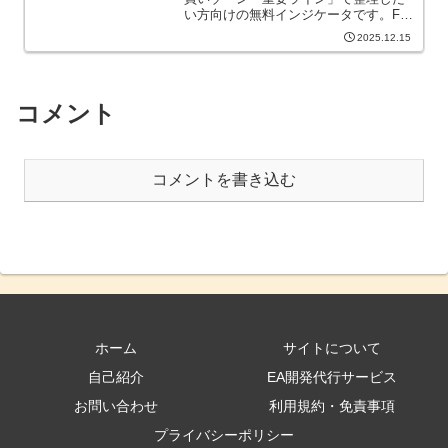
い方向けの無料インジケータです。FX
トレードで一番難しいのは、エントリ
2025.12.15
ーではなく「今、どんな相場環境なの
か」を把握すること です。私は毎週、
USDJPYの相場を「売りゾ...
コメント
コメントを書き込む
ホーム
サイトについて
自己紹介
EA開発代行サービス
お問い合わせ
利用規約・免責事項
プライバシーポリシー