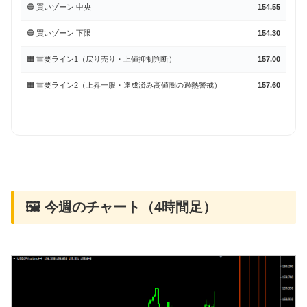
🔵 買いゾーン 中央
154.55
🔵 買いゾーン 下限
154.30
🟧 重要ライン1（戻り売り・上値抑制判断）
157.00
🟧 重要ライン2（上昇一服・達成済み高値圏の過熱警戒）
157.60
🖼 今週のチャート（4時間足）