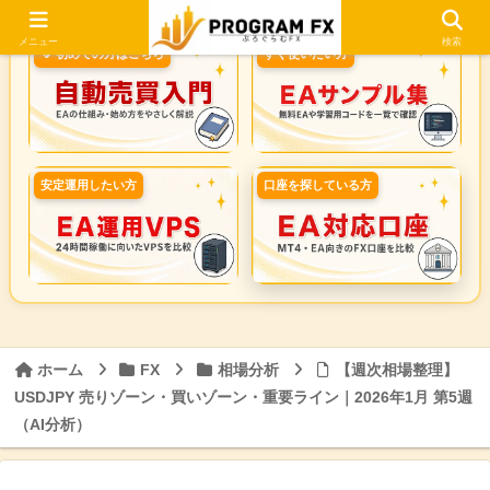
メニュー
検索
🔰 初めての方はこちら
すぐ使いたい方
安定運用したい方
口座を探している方
ホーム
FX
相場分析
【週次相場整理】
USDJPY 売りゾーン・買いゾーン・重要ライン｜2026年1月 第5週
（AI分析）