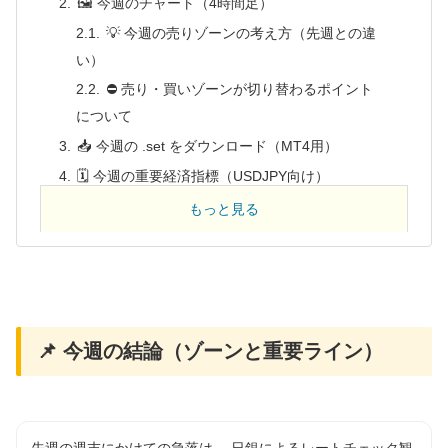
🖼 今週のチャート（4時間足）
💡 今週の売りゾーンの考え方（先週との違
い）
⛔ 売り・買いゾーンが切り替わるポイント
について
📥 今週の .set をダウンロード（MT4用）
🗓 今週の重要経済指標（USDJPY向け）
✍️ まとめ
もっと見る
📌 今週の結論（ゾーンと重要ライン）
先週の週末にかけての急落は、 日銀によるレートチェック観