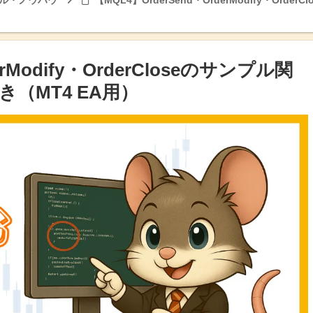
プル・ノウハウ
【MQL4】OrderSend・OrderModify・O
erModify・OrderCloseのサンプル関
（MT4 EA用）