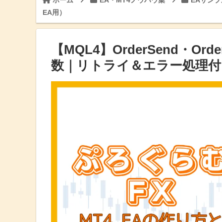
ホーム
EA・MT4ノウハウ集
EAサン
EA用）
【MQL4】OrderSend・Ord
数｜リトライ＆エラー処理付き