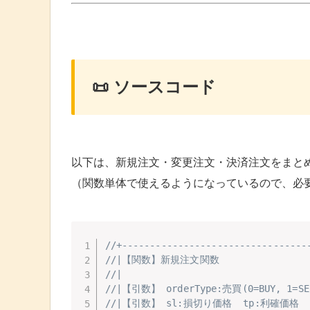
📜 ソースコード
以下は、新規注文・変更注文・決済注文をまと
（関数単体で使えるようになっているので、必
//+---------------------------------
//|【関数】新規注文関数
//|
//|【引数】 orderType:売買(0=BUY, 1=SE
//|【引数】 sl:損切り価格  tp:利確価格