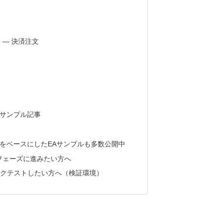
)関数 ― 決済注文
Aサンプル記事
クをベースにしたEAサンプルも多数公開中
証フェーズに進みたい方へ
バックテストしたい方へ（検証環境）