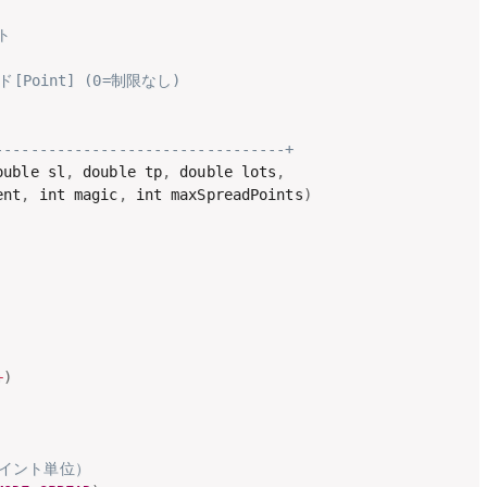
ト
ド[Point] (0=制限なし)
---------------------------------+
ouble sl
,
 double tp
,
 double lots
,
ent
,
 int magic
,
 int maxSpreadPoints
)
+
)
ポイント単位）