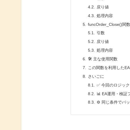
戻り値
処理内容
funcOrder_Close(
引数
戻り値
処理内容
🛠️ 主な使用関数
この関数を利用したE
さいごに
✅ 今回のロジッ
📊 EA運用・検
⚙️ 同じ条件で