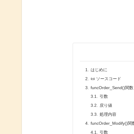
はじめに
📜 ソースコード
funcOrder_Send()
引数
戻り値
処理内容
funcOrder_Modify
引数