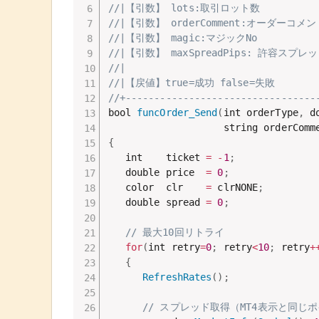
//|【引数】 lots:取引ロット数
//|【引数】 orderComment:オーダーコメン
//|【引数】 magic:マジックNo
//|【引数】 maxSpreadPips: 許容スプレッ
//|
//|【戻値】true=成功 false=失敗
//+---------------------------------
bool 
funcOrder_Send
(
int orderType
,
 d
                    string orderComm
{
   int    ticket 
=
-
1
;
   double price  
=
0
;
   color  clr    
=
 clrNONE
;
   double spread 
=
0
;
// 最大10回リトライ
for
(
int retry
=
0
;
 retry
<
10
;
 retry
+
{
RefreshRates
(
)
;
// スプレッド取得（MT4表示と同じ