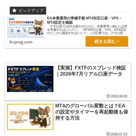
EA本番運用の準備手順 MT4対応口座・VPS・
MT4設定を確認
「デモ口座ではEAを動かせたけど、本番運用へ進むには何
を準備すればいいの？」「MT4対応口座、VPS、MT4設定
のどこから確認すればいい？」この記事では、デモ口座で
EAの動作を確認した方が、本番運用へ進む前に整えておき
たい環境を順番に整理し...
fx-prog.com
【実測】FXTFのスプレッド検証
｜2026年7月リアル口座データ
2026.08.03
MT4のグローバル変数とは？EA
の設定やタイマーを再起動後も保
持する方法
2026.07.23