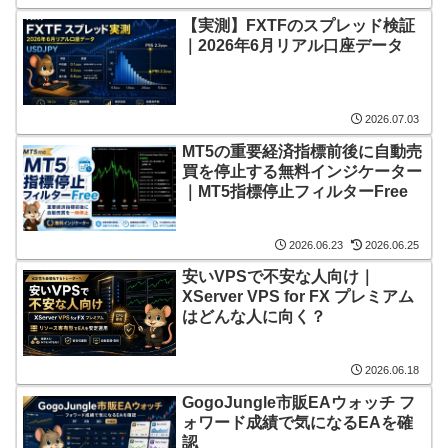
【実測】FXTFのスプレッド検証
｜2026年6月リアル口座データ
2026.07.03
MT5の重要経済指標前後に自動売
買を停止する無料インジケーター
｜MT5指標停止フィルターFree
2026.06.23
2026.06.25
安いVPSで不安な人向け｜
XServer VPS for FX プレミアム
はどんな人に向く？
2026.06.18
GogoJungle市販EAウォッチ フ
ォワード成績で気になるEAを確
認