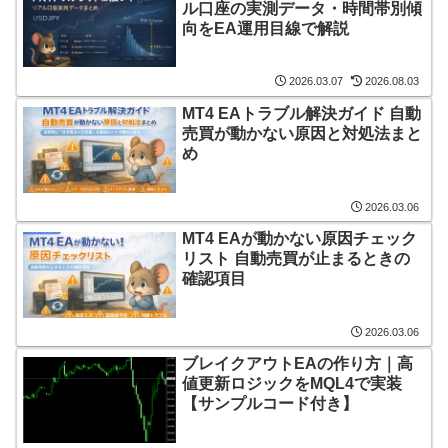
ル口座の実測データ・時間帯別傾
向をEA運用目線で解説
2026.03.07
2026.08.03
MT4 EAトラブル解決ガイド 自動
売買が動かない原因と対処法まと
め
2026.03.06
MT4 EAが動かない原因チェック
リスト 自動売買が止まるときの
確認項目
2026.03.06
ブレイクアウトEAの作り方｜高
値更新ロジックをMQL4で実装
【サンプルコード付き】