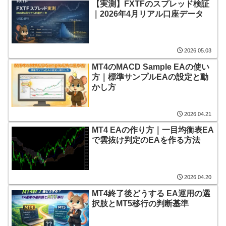
【実測】FXTFのスプレッド検証
｜2026年4月リアル口座データ
2026.05.03
MT4のMACD Sample EAの使い
方｜標準サンプルEAの設定と動
かし方
2026.04.21
MT4 EAの作り方｜一目均衡表EA
で雲抜け判定のEAを作る方法
2026.04.20
MT4終了後どうする EA運用の選
択肢とMT5移行の判断基準