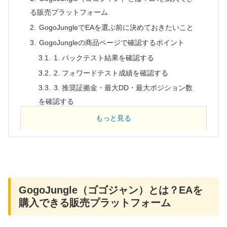
る販売プラットフォーム
GogoJungleでEAを選ぶ前に決めておきたいこと
GogoJungleの商品ページで確認するポイント
1. バックテスト結果を確認する
2. フォワードテスト成績を確認する
3. 推奨証拠金・最大DD・最大ポジション数
を確認する
4. レビュー・コメントを確認する
もっと見る
ランキング・勝率・PFを見るときの注意点
初心者が迷ったらどのEAを見る？
比較候補の一例
EA診断｜あなたに合う運用タイプを判定
GogoJungle（ゴゴジャン）とは？EAを
GogoJungleでのEAの買い方【3ステップ】
購入できる販売プラットフォーム
1. 会員登録する
2. EAを検索して選ぶ