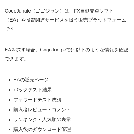
3. 購入・ダウンロードする
GogoJungle（ゴゴジャン）は、FX自動売買ソフト
購入したEAをダウンロードする
（EA）や投資関連サービスを扱う販売プラットフォーム
GogoJungleに無料EAはある？まず確認したいポ
です。
イント
GogoJungle（ゴゴジャン）って本当に安全？評
判・信頼性の確認ポイント
EAを探す場合、GogoJungleでは以下のような情報を確認
金融関連サービスとして確認したいこと
できます。
GogoJungle EAに関するよくある質問
まとめ｜GogoJungleでは成績だけでなくリスク
EAの販売ページ
も確認してEAを選ぼう
バックテスト結果
フォワードテスト成績
購入者レビュー・コメント
ランキング・人気順の表示
購入後のダウンロード管理