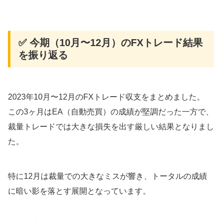
📌 使用中のFX業者・環境紹介
🔸 FXTF（MT4対応・コスパ◎）
🔸 OANDA Japan（高機能・裁量派に人気）
✅ 今期（10月〜12月）のFXトレード結果
🔗 関連記事のご案内
を振り返る
✅ まとめ｜「EA vs 裁量」の違いが色濃く出た3
ヶ月
🎯 MT4デモ口座でEAを無料体験してみませ
2023年10月〜12月のFXトレード収支をまとめました。
んか？
この3ヶ月はEA（自動売買）の成績が堅調だった一方で、
✅ FXで「またやっちゃった…」そんなあな
裁量トレードでは大きな損失を出す厳しい結果となりまし
たへ
た。
特に12月は裁量での大きなミスが響き、トータルの成績
に暗い影を落とす展開となっています。