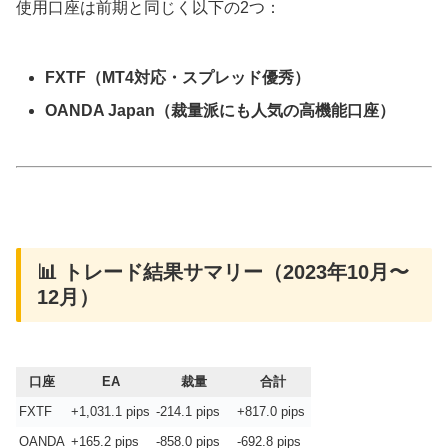
使用口座は前期と同じく以下の2つ：
FXTF（MT4対応・スプレッド優秀）
OANDA Japan（裁量派にも人気の高機能口座）
📊 トレード結果サマリー（2023年10月〜
12月）
口座
EA
裁量
合計
FXTF
+1,031.1 pips
-214.1 pips
+817.0 pips
OANDA
+165.2 pips
-858.0 pips
-692.8 pips