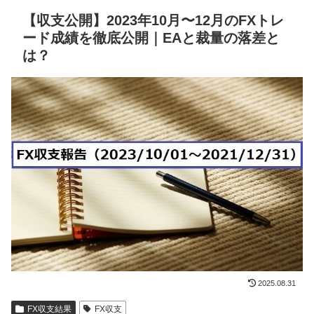
【収支公開】2023年10月〜12月のFXトレ
ード成績を徹底公開｜EAと裁量の落差と
は？
2025.08.31
FX収支結果
FX収支