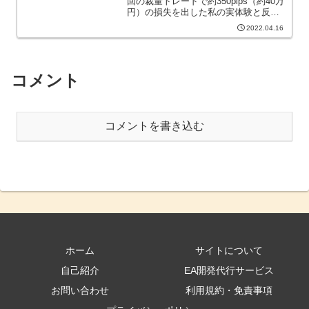
回の裁量トレードで約350pips（約40万
円）の損失を出した私の実体験と反省
をお届けします。なぜ損切りが遅れた
2022.04.16
のか、どんな心理状態だったのか。そ
の後どう立ち直り、どうトレード方針
を見直したのか──。...
コメント
コメントを書き込む
ホーム
サイトについて
自己紹介
EA開発代行サービス
お問い合わせ
利用規約・免責事項