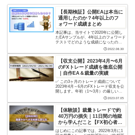
【長期検証】公開EAは本当に
通用したのか？4年以上のフ
ォワード成績まとめ
本記事は、当サイトで2020年に公開し
たEAサンプルが、4年以上のフォワード
テストでどのような成績になったのか
を検証した記録です。最新のEAランキ
2022.08.30
ングや、これから運用を始める方向け
のおすすめEAについては、別記事にて
【収支公開】2023年4月〜6月
まとめています。当ブログ...
のFXトレード成績を徹底公開
｜自作EA＆裁量の実績
✅ この3ヶ月のトレード成績について
2023年4月～6月のFXトレード収支を公
開します。年初（1〜3月）の厳しい状
況から一転し、今期は自作EAと裁量ト
2023.07.05
レードの両方でしっかりと利益を出す
ことができました。使用しているFX口
【体験談】裁量トレードで約
座は以下の2つです：...
40万円の損失｜11日間の地獄
から学んだこと【FX初心者向
け失敗談】
はじめにこの記事では、2022年3月に1