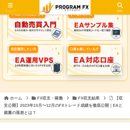
メニュー
検索
🔰 初めての方はこちら
すぐ使いたい方
安定運用したい方
口座を探している方
ホーム
FX収支・稼働
FX収支結果
【収
支公開】2023年10月〜12月のFXトレード成績を徹底公開｜EAと
裁量の落差とは？