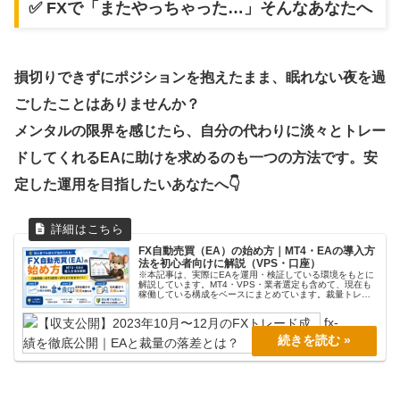
✅ FXで「またやっちゃった…」そんなあなたへ
損切りできずにポジションを抱えたまま、眠れない夜を過
ごしたことはありませんか？
メンタルの限界を感じたら、自分の代わりに淡々とトレー
ドしてくれるEAに助けを求めるのも一つの方法です。安
定した運用を目指したいあなたへ👇
FX自動売買（EA）の始め方｜MT4・EAの導入方
法を初心者向けに解説（VPS・口座）
※本記事は、実際にEAを運用・検証している環境をもとに
解説しています。MT4・VPS・業者選定も含めて、現在も
稼働している構成をベースにまとめています。裁量トレー
ドで感情に振り回されたり、チャートを見る時間が取れな
かったりする場合、決めたル...
fx-
prog.com