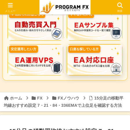
メニュー
検索
🔰 初めての方はこちら
すぐ使いたい方
安定運用したい方
口座を探している方
ホーム
FX
FXノウハウ
15分足の移動平
均線おすすめ設定 7・21・84・336EMAで上位足を確認する方法