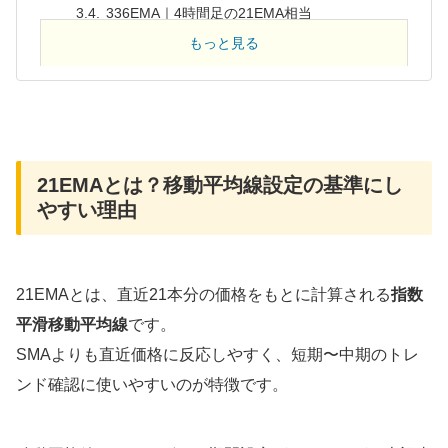
336EMA｜4時間足の21EMA相当
4本のEMAを表示することで得られるメリット
もっと見る
日足の移動平均線設定とは考え方が違う
まとめ｜15分足では7・21・84・336EMAで上位
足を意識する
関連記事（あわせて読みたい）
21EMAとは？移動平均線設定の基準にし
✅ FXで「またやっちゃった…」そんなあな
やすい理由
たへ
21EMAとは、直近21本分の価格をもとに計算される
指数
平滑移動平均線
です。
SMAよりも直近価格に反応しやすく、短期〜中期のトレ
ンド確認に使いやすいのが特徴です。