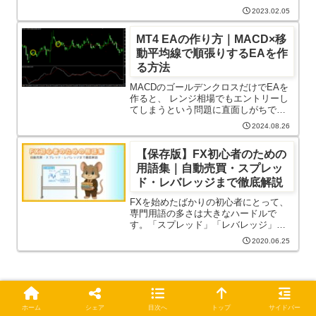
か？EAは、MT4やMT5上で自動的に売
2023.02.05
買を行う仕組みですが、稼働している
パソコンやサーバーが止まると、EAも
MT4 EAの作り方｜MACD×移
止まってしまいます。そ...
動平均線で順張りするEAを作
る方法
MACDのゴールデンクロスだけでEAを
作ると、 レンジ相場でもエントリーし
てしまうという問題に直面しがちで
す。 そこで有効なのが、移動平均線
2024.08.26
（MA）を使ったトレンドフィルターで
す。 MAの向きや位置関係を条件に加え
【保存版】FX初心者のための
ることで、無駄なエントリー...
用語集｜自動売買・スプレッ
ド・レバレッジまで徹底解説
FXを始めたばかりの初心者にとって、
専門用語の多さは大きなハードルで
す。「スプレッド」「レバレッジ」
「ロスカット」など、意味がわからな
2020.06.25
いまま取引すると、思わぬ損失につな
がることもあります。この記事では、
FX初心者が最初に覚えるべき用語を一
覧...
コメント
ホーム
シェア
目次へ
トップ
サイドバー