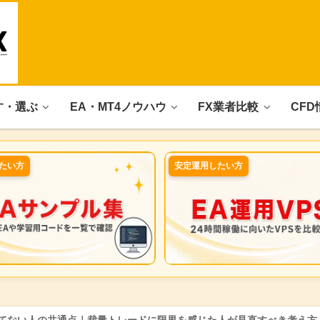
す・選ぶ
EA・MT4ノウハウ
FX業者比較
CFD
たい方
安定運用したい方