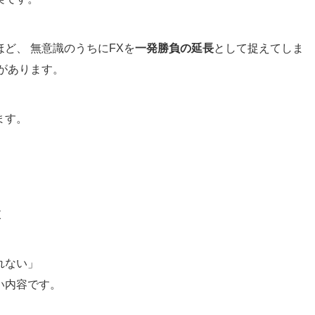
ど、 無意識のうちにFXを
一発勝負の延長
として捉えてしま
があります。
ます。
肢
れない」
い内容です。