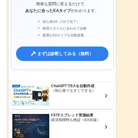
簡単な質問に答えるだけで、
あなたに合ったEAタイプ
がわかります。
初心者OK（1分で完了）
相場スタイルに合わせて診断
最適なEAタイプを自動提案
まずは診断してみる（無料）
ChatGPTでEAを自動作成
（初心者でもすぐできる）
FXTFスプレッド実測結果
経済指標時も検証（EA目線）