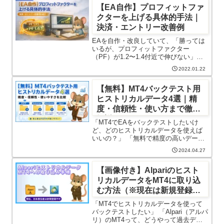
【EA自作】プロフィットファ
クターを上げる具体的手法｜
決済・エントリー改善例
EAを自作・改良していて、「勝っては
いるが、プロフィットファクター
（PF）が1.2〜1.4付近で伸びない」そ
んな状態で止まっていませんか？本記
2022.01.22
事では、EAの基本ロジックはそのまま
に、決済方法と不要なエントリーを見
【無料】MT4バックテスト用
直すことで、PFを1.45 ...
ヒストリカルデータ4選｜精
度・信頼性・使い方まで徹底
解説
「MT4でEAをバックテストしたいけ
ど、どのヒストリカルデータを使えば
いいの？」 「無料で精度の高いデータ
を入手したい」 そんな初心者＆EA開発
2024.04.27
者に向けて、信頼性の高いヒストリカ
ルデータ4選を一覧でわかりやすくまと
【画像付き】Alpariのヒスト
めました。 じつは、ヒスト...
リカルデータをMT4に取り込
む方法（※現在は新規登録不
可）
「MT4でヒストリカルデータを使って
バックテストしたい」 「Alpari（アルパ
リ）のMT4って、どうやって過去デー