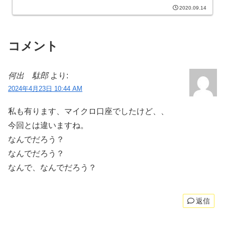
タを入れるの？」 そんな方向けに、本
2020.09.14
記事ではAlpariが提供するヒストリカル
データをMT4へ取り込む具体的な手順
を、画像付...
コメント
何出 駄郎
より:
2024年4月23日 10:44 AM
私も有ります、マイクロ口座でしたけど、、
今回とは違いますね。
なんでだろう？
なんでだろう？
なんで、なんでだろう？
返信