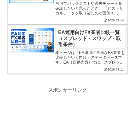
解説
MT4でバックテストや過去チャートを
確認したいと思ったとき、 「ヒストリ
カルデータを取り込むのが面倒そ
う…」 「FXDDや外部サイトからの取
2020.02.14
得は手順が多くて不安…」 と感じたこ
とはありませんか？本記事では、MT4
EA運用向けFX業者比較一覧
に標準搭載されているMeta...
（スプレッド・スワップ・取
引条件）
本ページは「EA運用に最適なFX業者を
比較したい人向け」のデータベースで
す。EA（自動売買）では、スプレッ
ド・約定力・スワップなどの取引条件
2026.03.11
によって成績が大きく変わるため、EA
対応FX業者のみを対象に比較できる一
覧として整理しています。ラン...
スポンサーリンク