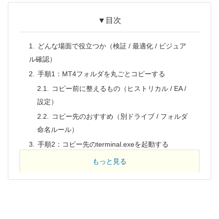
▼目次
どんな場面で役立つか（検証 / 最適化 / ビジュア
ル確認）
手順1：MT4フォルダを丸ごとコピーする
コピー前に整えるもの（ヒストリカル / EA /
設定）
コピー先のおすすめ（別ドライブ / フォルダ
命名ルール）
手順2：コピー先のterminal.exeを起動する
ショートカット作成のコツ
もっと見る
運用の注意点（ここが事故りやすい）
設定差分は自動で同期されない
EA更新時のコピー手順（Expertsへex4）
一番ラクな運用（毎回フォルダ作り直しもア