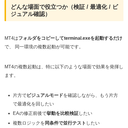
どんな場面で役立つか（検証 / 最適化 / ビ
リ）
ジュアル確認）
❓ MT4を複数起動する際のよくある質問（FAQ）
さいごに
MT4は
フォルダをコピーしてterminal.exeを起動するだけ
で、 同一環境の複数起動が可能です。
MT4の複数起動は、特に以下のような場面で効果を発揮し
ます。
片方で
ビジュアルモード
を確認しながら、もう片方
で最適化を回したい
EAの修正前後で
挙動を比較検証
したい
複数ロジックを
同条件で並行テスト
したい