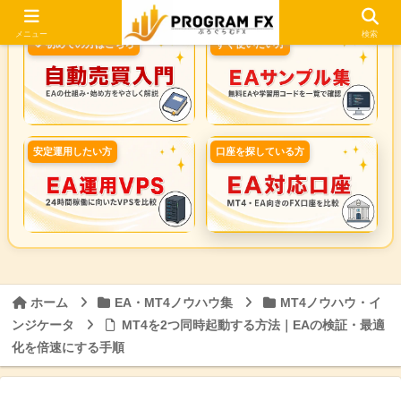
メニュー
検索
🔰 初めての方はこちら
すぐ使いたい方
安定運用したい方
口座を探している方
ホーム
EA・MT4ノウハウ集
MT4ノウハウ・イ
ンジケータ
MT4を2つ同時起動する方法｜EAの検証・最適
化を倍速にする手順