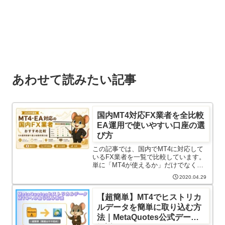
あわせて読みたい記事
国内MT4対応FX業者を全比較
EA運用で使いやすい口座の選
び方
この記事では、国内でMT4に対応して
いるFX業者を一覧で比較しています。
単に「MT4が使えるか」だけでなく、
EA利用の可否・スプレッド/手数料・取
2020.04.29
引制限・今後も使いやすいかまで整理
しました。EA運用では、裁量トレード
【超簡単】MT4でヒストリカ
以上に「業者選び」が運用...
ルデータを簡単に取り込む方
法｜MetaQuotes公式データ