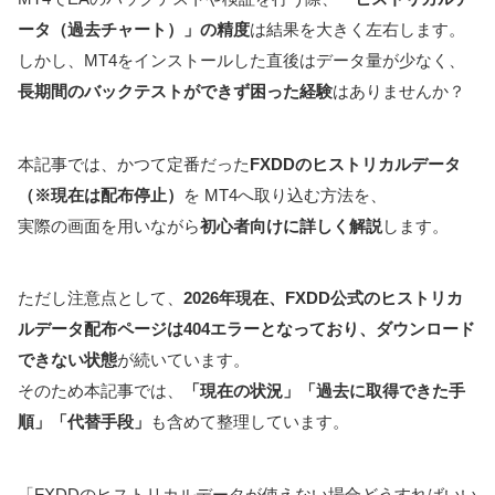
ータ（過去チャート）」の精度
は結果を大きく左右します。
しかし、MT4をインストールした直後はデータ量が少なく、
長期間のバックテストができず困った経験
はありませんか？
本記事では、かつて定番だった
FXDDのヒストリカルデータ
（※現在は配布停止）
を MT4へ取り込む方法を、
実際の画面を用いながら
初心者向けに詳しく解説
します。
ただし注意点として、
2026年現在、FXDD公式のヒストリカ
ルデータ配布ページは404エラーとなっており、ダウンロード
できない状態
が続いています。
そのため本記事では、
「現在の状況」「過去に取得できた手
順」「代替手段」
も含めて整理しています。
「FXDDのヒストリカルデータが使えない場合どうすればいい